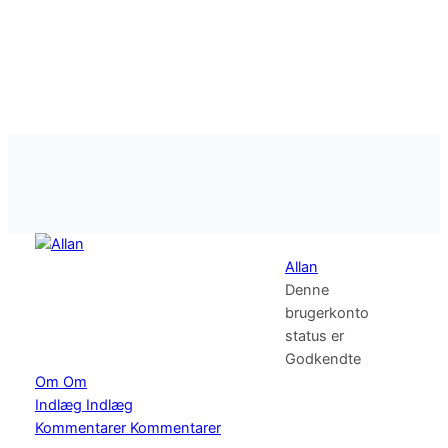
Spring
til
DIGITAL
indhold
UAFHÆNGIGHED
Allan
Denne
brugerkonto
status er
Godkendte
Om
Om
Indlæg
Indlæg
Kommentarer
Kommentarer