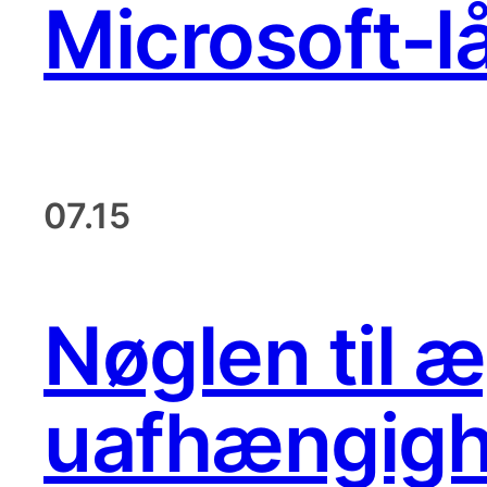
Microsoft-l
07.15
Nøglen til æ
uafhængigh