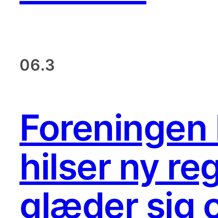
06.3
Foreningen 
hilser ny r
glæder sig o