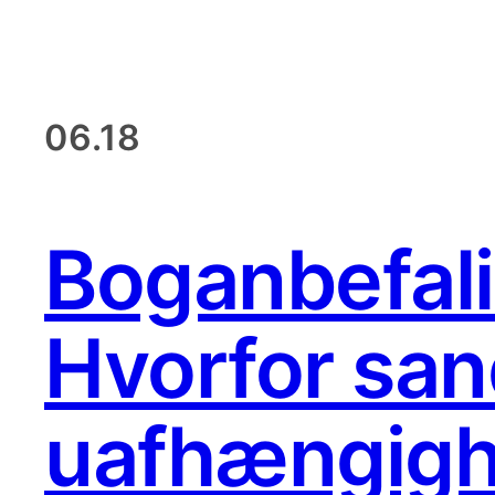
06.18
Boganbefali
Hvorfor sand
uafhængigh