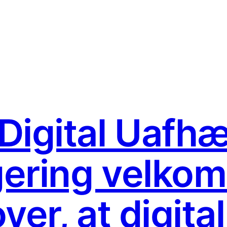
Digital Uafh
egering velk
ver, at digital