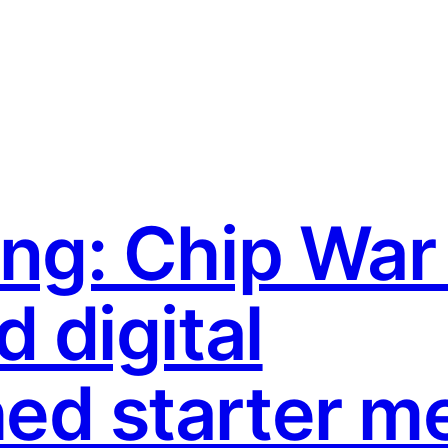
ng: Chip War
 digital
ed starter m