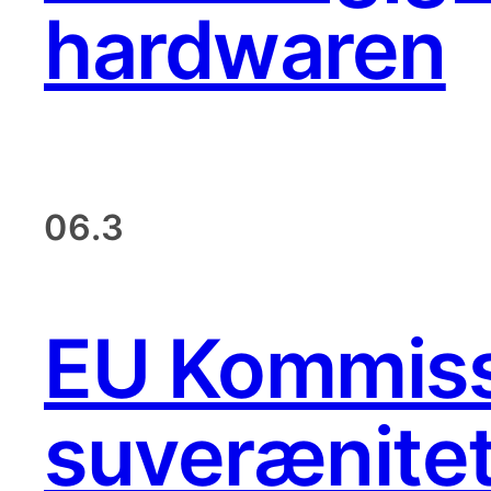
hardwaren
06.3
EU Kommissi
suverænite