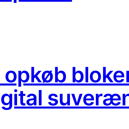
opkøb bloker
igital suveræn