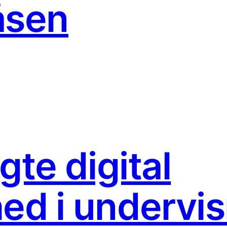
åsen
gte digital
ed i undervi