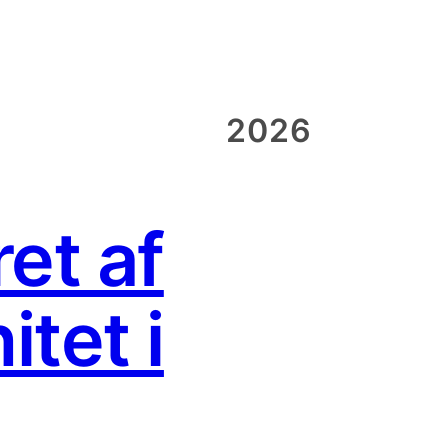
2026
et af
itet i