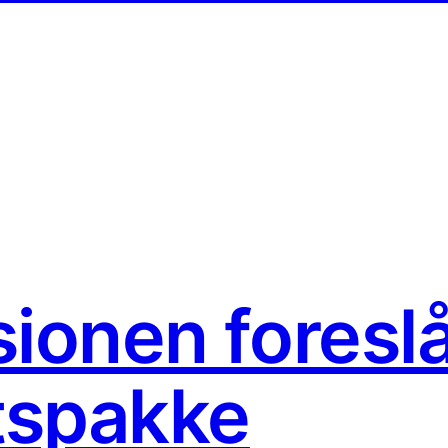
onen foreslå
tspakke