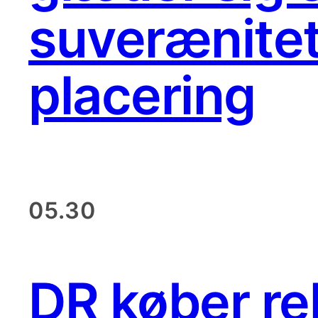
suverænitet
placering
05.30
DR køber re