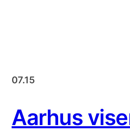
Spring
til
DIGITAL UAFHÆNGIG
indhold
07.15
Aarhus vise